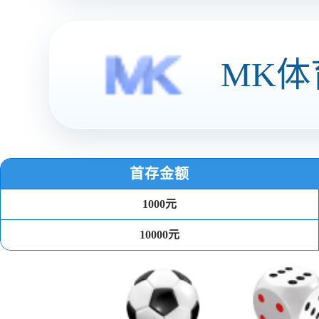
2019年6月18日 · v2.2.1
支持欧洲杯赛程展示。
提升老机型兼容性。
推荐网站
开云下载
球王会官方网站
好博官网
米兰体育官方网站
开云电子体育下载
米兰官方端网站在线