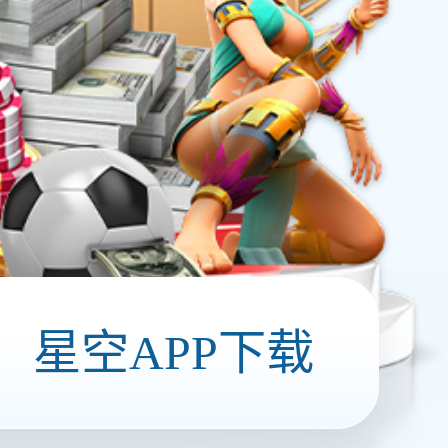
用户满意度大奖
万搏下载 用户活跃度与续访率连续三年领先，综合
评分稳定保持高位。