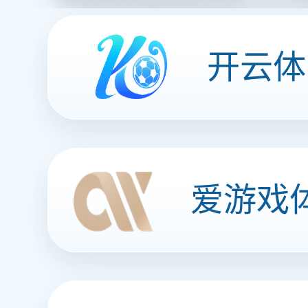
2025 年
2025年6月12日 · v6.1.2
新增“赛事快报”弹窗提醒。
推荐算法优化，提升相关性。
夜间模式下字体显示修复。
2025年3月8日 · v6.0.0
整体架构升级，引入动态赛事引擎。
视觉焕新，体验更清爽。
2023 年