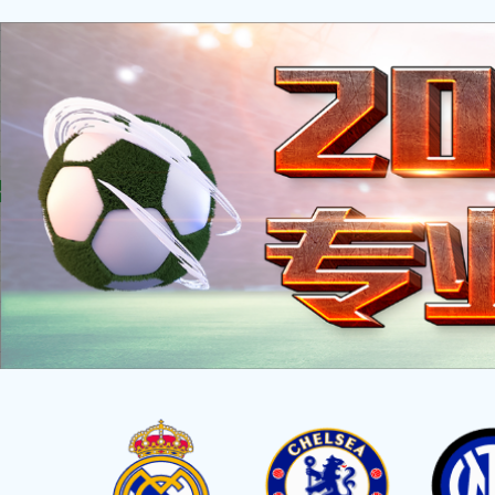
立即注册
协议目录
1. 接受条款
1. 接
2. 账户规则
用户在
3. 服务内容
4. 用户行为
5. 知识产权
2. 账
6. 服务终止
用户须
7. 免责声明
8. 法律适用
3. 服
9. 联系我们
平台提