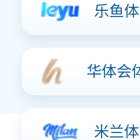
2023年8月29日 · v5.2.7
新增热门话题聚合区。
直播性能进一步增强。
2023年1月15日 · v5.1.0
自动深色模式上线。
个性推荐模型优化。
2021 年
2021年7月28日 · v4.7.2
奥运专属页面上线。