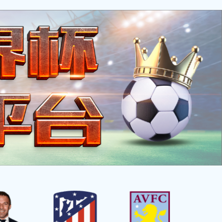
热讯
遵守本协议所有内容。
动及数据使用。
服务范围会随平台更新适时调整。