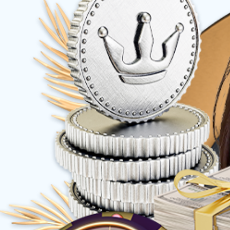
暴力破解尝试
账户冒用登录
中间人劫持
数据泄露与滥用
非法脚本注入
推荐网站
开云下载
球王会官方网站
好博官网
米兰体育官方网站
开云电子体育下载
米兰官方端网站在线