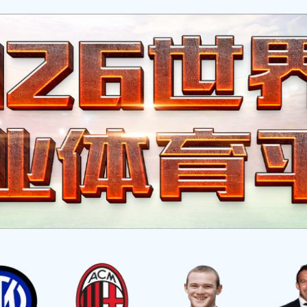
下载App
公司简介
体育
隐私政策
的个人信息？
供赛事服务过程中会依据权限收集基础资料（如手机号、设备信
什么？
售吗？