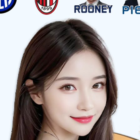
？是否安全？
息吗？
私相关问题？
风险防御图谱
持续构建动态风险模型，以图谱方式展示平台应对潜在威胁的关
万搏下载防护体