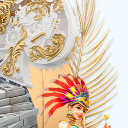
密协议
告警
则引擎
万搏下载
搏官方网站_万搏wanbo（中国） ✔eson推荐✅「2026
运滚滚」🔰已完成公开认证备案🔰 成立于2005年2月，
注册资金4.5亿，是一家生产各类互联网平台产品的运营厂
，是一家集科研、生产、销售为一体的互联网平台产品企
业。万搏官方网站_万搏wanbo（中国）只有注重产品质