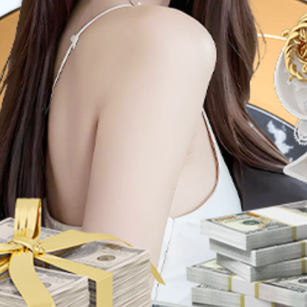
高强度密码加密机制
实时设备监测与IP识别
HTTPS + TLS 1.3 加
行为日志审计 + 异常
XSS/SQL注入防护规
联系我们
support@aacaemployment.com
万
好
家