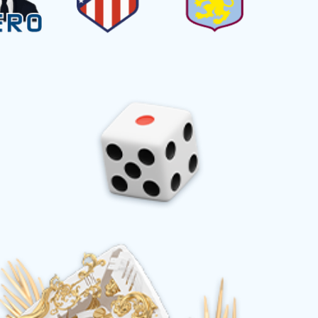
键策略。
系