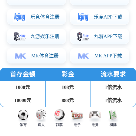
2026-06-08 16:00
75 次阅读
青岛海牛战绩低迷，总经理与主教练谁为
连败负责？
中超联赛战罢数轮，昔日劲旅青岛海牛深陷泥潭，连
续多场不胜的尴尬纪录让这支老牌球队的保级之路蒙
上厚重阴影。球迷的失望情绪逐渐转化为对俱乐部管
理层的质疑，尤其是总经理与主教练之间的责任划
分，成为舆论风暴的中心。在成绩持续下滑的背景
下，一场关于“谁该为连败负责”的讨论，正悄然撕裂
着球队本已脆弱的内部秩序。