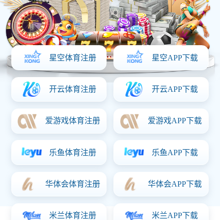
首页
/
体育热讯
/ 正文